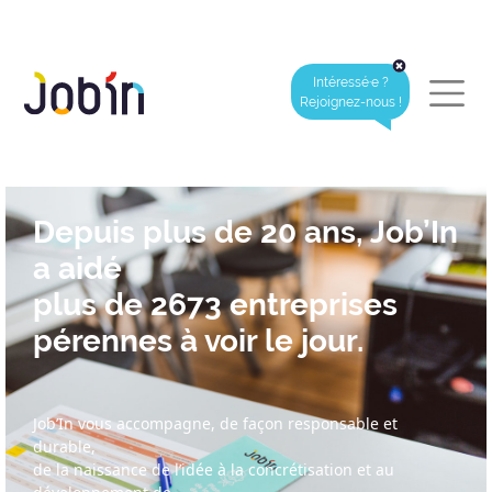
Intéressé·e ?
Rejoignez-nous !
Depuis plus de 20 ans, Job’In
a aidé
plus de 2673 entreprises
pérennes à voir le jour.
Job’In vous accompagne, de façon responsable et
durable,
de la naissance de l’idée à la concrétisation et au