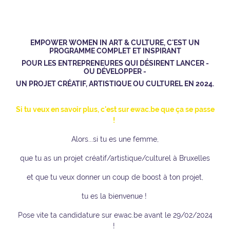
EMPOWER WOMEN IN ART & CULTURE, C'EST UN
PROGRAMME COMPLET ET INSPIRANT
POUR LES
ENTREPRENEURES
QUI DÉSIRENT LANCER -
OU DÉVELOPPER -
U​N PROJET CRÉATIF, ARTISTIQUE​ OU CULTUREL EN 2024.
Si tu veux en savoir plus, c'est sur
ewac.be
que ça se passe
!
Alors...si tu es une femme,
que tu as un projet créatif/artistique/culturel à Bruxelles
et que tu veux donner un coup de boost à ton projet,
tu es la bienvenue !
Pose vite ta candidature sur ewac.be avant le 29/02/2024
!