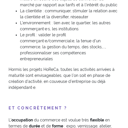
marché par rapport aux tarifs et à l’intérêt du public
La clientèle : communiquer, stimuler la relation avec
la clientèle et la diversifier, réseauter
L’environnement : lien avec le quartier, les autres
commerçant·e·s, les institutions
Le profil : valider le profil
commerçant·e/commercial·e, la tenue d’un
commerce, la gestion du temps, des stocks,...,
professionnaliser ses compétences
entrepreneuriales
Hormis les projets HoReCa, toutes les activités arrivées à
maturité sont envisageables, que l’on soit en phase de
création d‘activité, en couveuse d’entreprise ou déjà
indépendant·e.
ET CONCRÈTEMENT ?
L’
occupation
du commerce est voulue très
flexible
en
termes de
durée
et de
forme
: expo, vernissage, atelier,