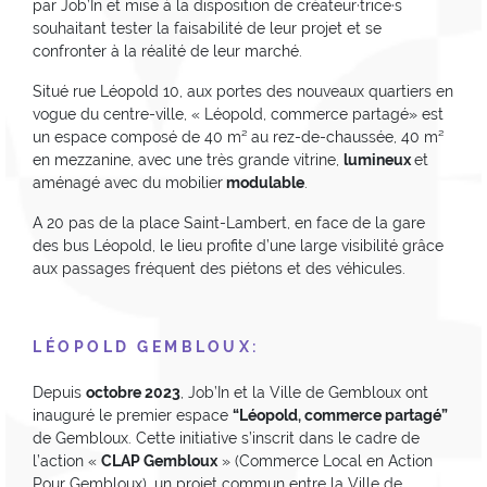
par Job’In et mise à la disposition de créateur·trice·s
souhaitant tester la faisabilité de leur projet et se
confronter à la réalité de leur marché.
Situé rue Léopold 10, aux portes des nouveaux quartiers en
vogue du centre-ville, « Léopold, commerce partagé» est
un espace composé de 40 m² au rez-de-chaussée, 40 m²
en mezzanine, avec une très grande vitrine,
lumineux
et
aménagé avec du mobilier
modulable
.
A 20 pas de la place Saint-Lambert, en face de la gare
des bus Léopold, le lieu profite d’une large visibilité grâce
aux passages fréquent des piétons et des véhicules.
L
É
OPOLD GEMBLOUX
:
Depuis
octobre 2023
, Job’In et la Ville de Gembloux ont
inauguré le premier espace
“Léopold, commerce partagé”
de Gembloux. Cette initiative s’inscrit dans le cadre de
l’action «
CLAP Gembloux
» (Commerce Local en Action
Pour Gembloux), un projet commun entre la Ville de