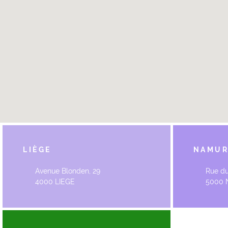
LIÈGE
NAMU
Avenue Blonden, 29
Rue du
4000 LIEGE
5000