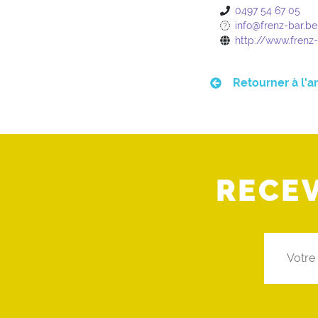
0497 54 67 05
info@frenz-bar.be
http://www.frenz
Retourner à l'a
RECE