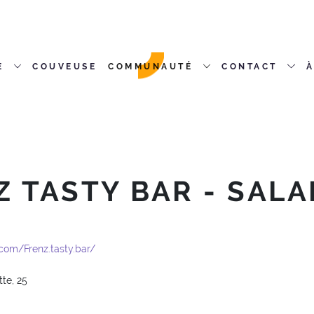
E
COUVEUSE
COMMUNAUTÉ
CONTACT
À
Z TASTY BAR - SALA
com/Frenz.tasty.bar/
te, 25