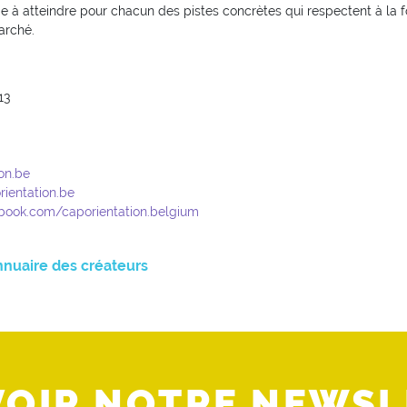
 à atteindre pour chacun des pistes concrètes qui respectent à la fo
marché.
13
on.be
ientation.be
book.com/caporientation.belgium
nnuaire des créateurs
VOIR NOTRE NEWSL