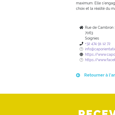
maximum. Elle s'engage
choix et la réalité du 
Rue de Cambron 
7063
Soignies
+32 474 91 12 72
info@caporientati
https://www.capor
https://www.face
Retourner à l'a
RECE