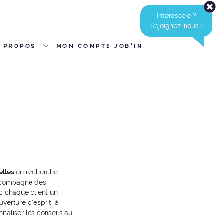
Intéressé·e ?
Rejoignez-nous !
 PROPOS
MON COMPTE JOB'IN
elles
en recherche
compagne des
ec chaque client un
verture d'esprit, à
nnaliser les conseils au