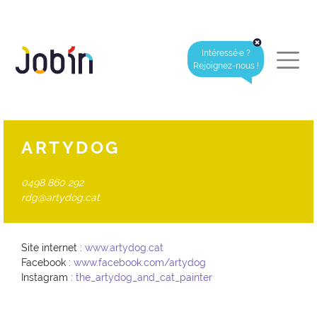
Intéressé·e ?
Rejoignez-nous !
ARTYDOG
0498 860 292
rdg@artydog.cat
Site internet :
www.artydog.cat
Facebook :
www.facebook.com/artydog
Instagram :
the_artydog_and_cat_painter