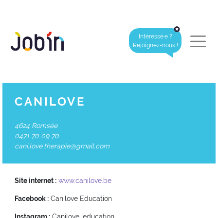
Intéressé·e ?
Rejoignez-nous !
CANILOVE
4624 Romsée
0471 70 09 70
cani.love.therapie@gmail.com
Site internet :
www.canilove.be
Facebook :
Canilove Education
Instagram :
Canilove_education