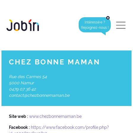
Intéressé·e ?
Rejoignez-nous !
CHEZ BONNE MAMAN
Rue des Carmes 54
5000 Namur
0479 07 36 42
contact@chezbonnemaman.be
Site web :
www.chezbonnemaman.be
Facebook :
https://www.facebook.com/profile.php?