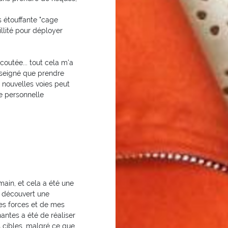
s étouffante "cage
illité pour déployer
coutée... tout cela m'a
nseigné que prendre
e nouvelles voies peut
e personnelle
main, et cela a été une
i découvert une
es forces et de mes
antes a été de réaliser
rs cibles, malgré ce que