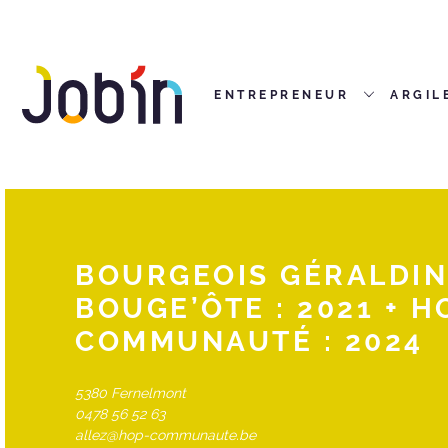
ENTREPRENEUR
ARGIL
BOURGEOIS GÉRALDINE
BOUGE’ÔTE : 2021 + HO
COMMUNAUTÉ : 2024
5380 Fernelmont
0478 56 52 63
allez@hop-communaute.be