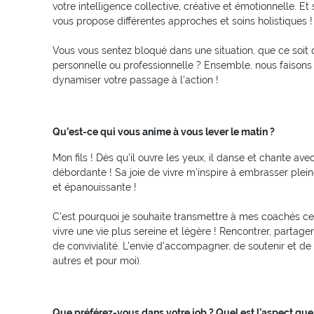
votre intelligence collective, créative et émotionnelle. Et 
vous propose différentes approches et soins holistiques !
Vous vous sentez bloqué dans une situation, que ce soit 
personnelle ou professionnelle ? Ensemble, nous faisons 
dynamiser votre passage à l'action !
Qu’est-ce qui vous anime à vous lever le matin ?
Mon fils ! Dès qu'il ouvre les yeux, il danse et chante av
débordante ! Sa joie de vivre m'inspire à embrasser plein
et épanouissante !
C'est pourquoi je souhaite transmettre à mes coachés c
vivre une vie plus sereine et légère ! Rencontrer, partag
de convivialité. L'envie d'accompagner, de soutenir et de
autres et pour moi).
Que préférez-vous dans votre job ? Quel est l’aspect que