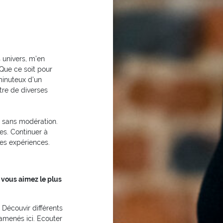
 univers, m’en
Que ce soit pour
 minuteux d’un
tre de diverses
er sans modération.
es. Continuer à
es expériences.
 vous aimez le plus
Découvir différents
a amenés ici. Ecouter