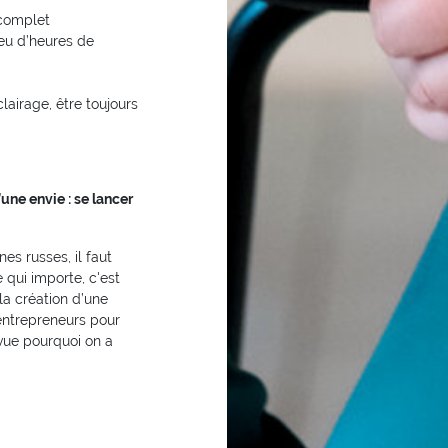
 complet
eu d’heures de
lairage, être toujours
une envie : se lancer
es russes, il faut
 qui importe, c'est
 la création d’une
’entrepreneurs pour
vue pourquoi on a