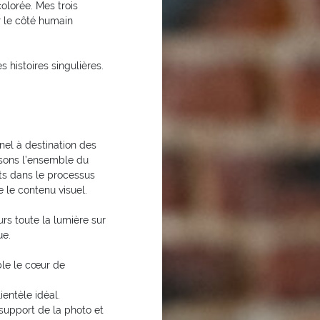
olorée. Mes trois
er le côté humain
s histoires singulières.
nel à destination des
lisons l’ensemble du
ts dans le processus
e le contenu visuel.
rs toute la lumière sur
ue.
ible le cœur de
ientèle idéal.
support de la photo et