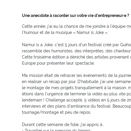
Une anecdote à raconter sur votre vie d'entrepreneur·e ?
Cette année, j’ai eu la chance de me joindre à l’équipe m
l’humour et de la musique « Namur is Joke ».
Namur is a Joke, c’est 5 jours d’un festival créé par Gui
rassemble des humoristes, des interprètes, des chanteurs,
Cette troisième édition a déniché des artistes provenant
Europe pour présenter leur spectacle.
Ma mission était de retracer les évènements de la journée
en réaliser un récap par jour. D’habitude, j’ai une semain
le montage de mes projets tranquillement à la maison, ma
étions dans l’urgence de terminer la vidéo au plus vite po
lendemain ! Challenge accepté, 5 vidéos en 5 jours de 
interviews et des plans d’ambiance du festival. Beaucou
tournage/montage et peu de repos.
Durant cette semaine de folie, j’ai appris à…
- Travailler sur la pression du timing