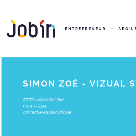
ENTREPRENEUR
ARGIL
SIMON ZOÉ - VIZUAL 
5070 Fosses-la-Ville
0474027394
contact@vizualstudio.be