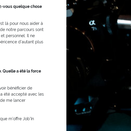
iez-vous quelque chose
st là pour nous aider à
 de notre parcours sont
t personnel. Il ne
xpéricence d’autant plus
 Quelle a été la force
voir bénéficier de
 a été accepté avec les
s de me lancer
 que m’offre Job’In
 !