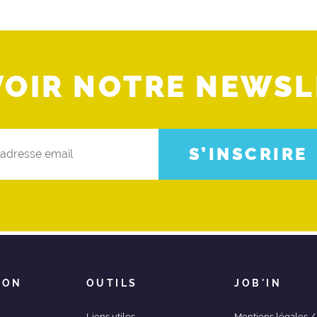
VOIR NOTRE NEWSL
S’INSCRIRE
ION
OUTILS
JOB'IN
Liens utiles
Mentions légales 