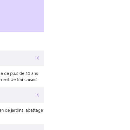
[+]
ce de plus de 20 ans
ement de franchisés).
[+]
ien de jardins, abattage