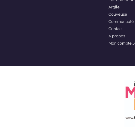
Argile
Couveuse
Communauté
Contact
À propos
Mon compte J