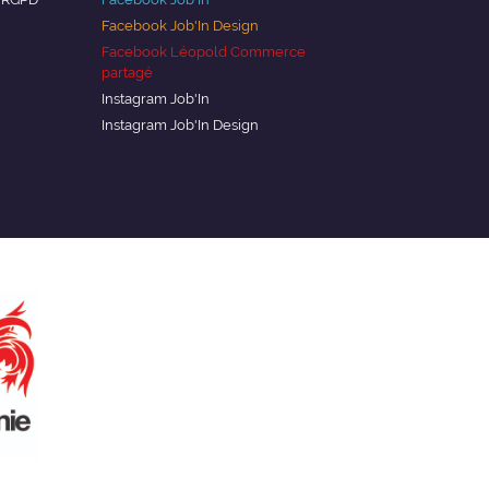
Facebook Job'In Design
Facebook Léopold Commerce
partagé
Instagram Job'In
Instagram Job'In Design