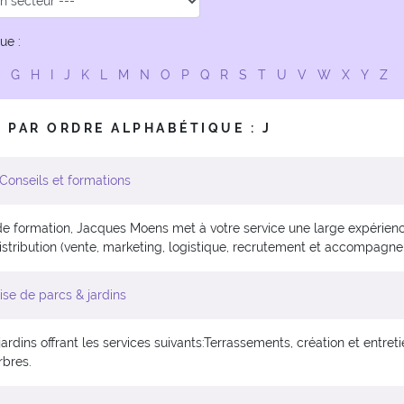
ue :
F
G
H
I
J
K
L
M
N
O
P
Q
R
S
T
U
V
W
X
Y
Z
 PAR ORDRE ALPHABÉTIQUE : J
nseils et formations
e formation, Jacques Moens met à votre service une large expérien
istribution (vente, marketing, logistique, recrutement et accompagn
se de parcs & jardins
jardins offrant les services suivants:Terrassements, création et entret
rbres.