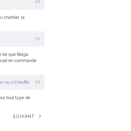
[+]
u chantier, la
[+]
 tel que Belga,
Travail en commande
ec ou s/chauffe
[+]
our tout type de
SUIVANT