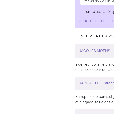
Par ordre alphabétiq
0
A
B
C
D
E
LES CRÉATEURS
JACQUES MOENS - Co
Ingénieur commercial d
dans le secteur de la d
JARD & CO - Entrepri
Entreprise de parcs et 
et élagage, taille des a