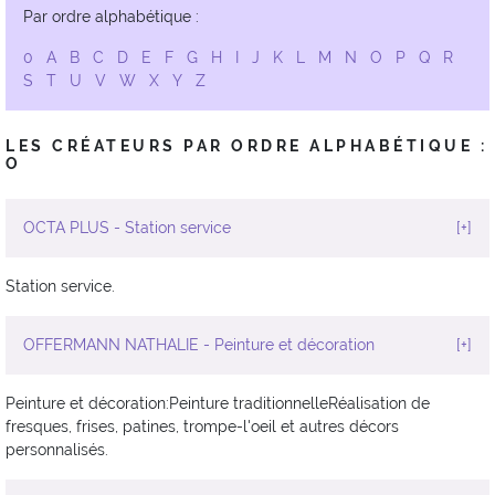
Par ordre alphabétique :
0
A
B
C
D
E
F
G
H
I
J
K
L
M
N
O
P
Q
R
S
T
U
V
W
X
Y
Z
LES CRÉATEURS PAR ORDRE ALPHABÉTIQUE :
O
OCTA PLUS - Station service
[+]
Station service.
OFFERMANN NATHALIE - Peinture et décoration
[+]
Peinture et décoration:Peinture traditionnelleRéalisation de
fresques, frises, patines, trompe-l'oeil et autres décors
personnalisés.