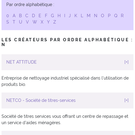
Par ordre alphabétique :
0
A
B
C
D
E
F
G
H
I
J
K
L
M
N
O
P
Q
R
S
T
U
V
W
X
Y
Z
LES CRÉATEURS PAR ORDRE ALPHABÉTIQUE :
N
NET ATTITUDE
[+]
Entreprise de nettoyage industriel spécialisé dans l'utilisation de
produits bio.
NETCO - Société de titres-services
[+]
Société de titres services vous offrant un centre de repassage et
un service d'aides ménagères.